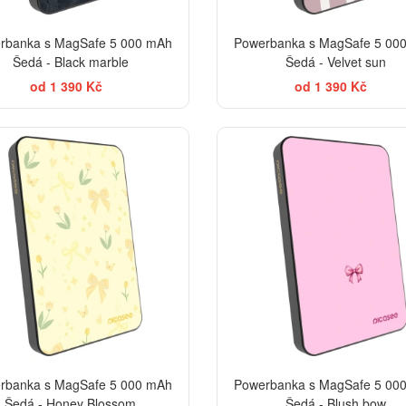
rbanka s MagSafe 5 000 mAh
Powerbanka s MagSafe 5 00
Šedá - Black marble
Šedá - Velvet sun
od 1 390 Kč
od 1 390 Kč
EL
rbanka s MagSafe 5 000 mAh
Powerbanka s MagSafe 5 00
Šedá - Honey Blossom
Šedá - Blush bow