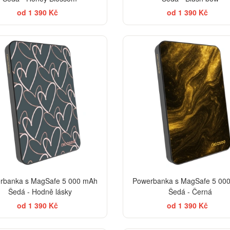
od 1 390 Kč
od 1 390 Kč
EL
rbanka s MagSafe 5 000 mAh
Powerbanka s MagSafe 5 00
Šedá - Hodně lásky
Šedá - Černá
od 1 390 Kč
od 1 390 Kč