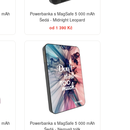
0 mAh
Powerbanka s MagSafe 5 000 mAh
Šedá - Midnight Leopard
od 1 390 Kč
EGANCE
0 mAh
Powerbanka s MagSafe 5 000 mAh
Šedá - Nemysli tolik