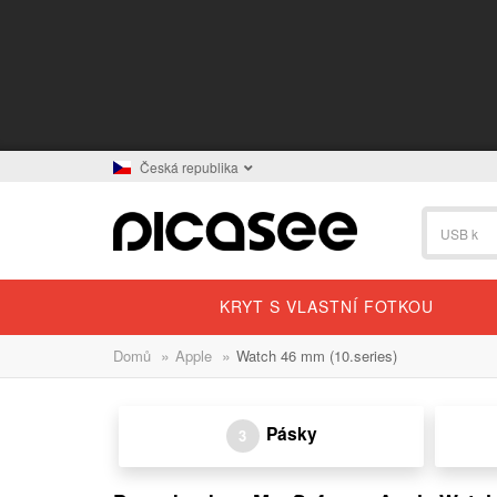
Česká republika
KRYT S VLASTNÍ FOTKOU
»
»
Domů
Apple
Watch 46 mm (10.series)
Pásky
3