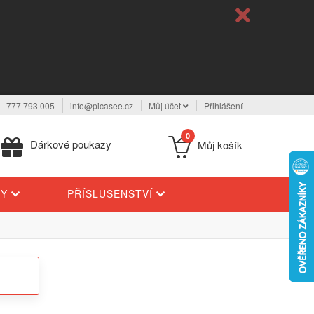
777 793 005
info@picasee.cz
Můj účet
Přihlášení
0
Dárkové poukazy
Můj košík
TY
PŘÍSLUŠENSTVÍ