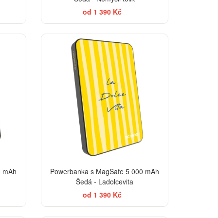
od 1 390 Kč
EGANCE
BESTSELLER
0 mAh
Powerbanka s MagSafe 5 000 mAh
Šedá - Ladolcevita
od 1 390 Kč