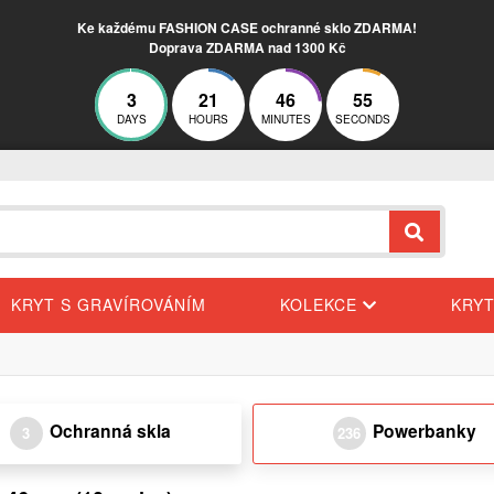
Ke každému FASHION CASE ochranné sklo ZDARMA!
Doprava ZDARMA nad 1300 Kč
3
21
46
54
DAYS
HOURS
MINUTES
SECONDS
KRYT S GRAVÍROVÁNÍM
KOLEKCE
KRY
Ochranná skla
Powerbanky
3
236