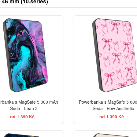
46 mm (10.series)
BESTSELLER
rbanka s MagSafe 5 000 mAh
Powerbanka s MagSafe 5 00
Šedá - Lean 2
Šedá - Bow Aesthetic
od 1 390 Kč
od 1 390 Kč
BES