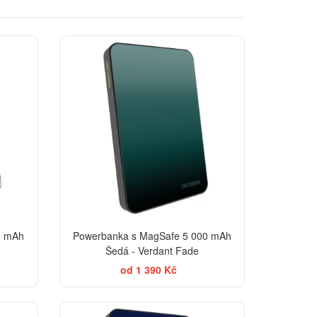
ELEGANCE
0 mAh
Powerbanka s MagSafe 5 000 mAh
Šedá - Verdant Fade
od 1 390 Kč
TSELLER