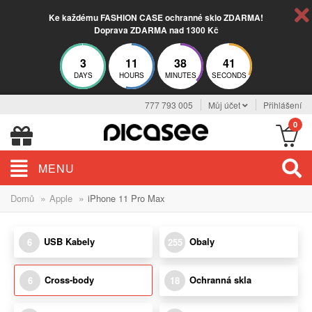
Ke každému FASHION CASE ochranné sklo ZDARMA!
Doprava ZDARMA nad 1300 Kč
3
11
38
40
DAYS
HOURS
MINUTES
SECONDS
777 793 005
Můj účet
Přihlášení
0
MENU
»
»
Domů
Apple
iPhone 11 Pro Max
USB Kabely
Obaly
6
255
Cross-body
Ochranná skla
6
18