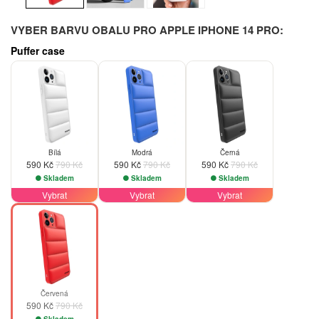
VYBER BARVU OBALU PRO APPLE IPHONE 14 PRO:
Puffer case
-25%
-25%
-25%
Bílá
Modrá
Černá
590 Kč
790 Kč
590 Kč
790 Kč
590 Kč
790 Kč
Skladem
Skladem
Skladem
Vybrat
Vybrat
Vybrat
-25%
Červená
590 Kč
790 Kč
Skladem