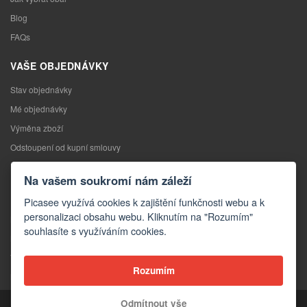
Blog
FAQs
VAŠE OBJEDNÁVKY
Stav objednávky
Mé objednávky
Výměna zboží
Odstoupení od kupní smlouvy
Reklamace
Na vašem soukromí nám záleží
KONTAKTY
Picasee využívá cookies k zajištění funkčnosti webu a k
personalizaci obsahu webu. Kliknutím na "Rozumím"
Kontakty
souhlasíte s využíváním cookies.
Kontaktní formulář
Velkoobchod
Rozumím
Média o nás
Odmítnout vše
Copyright © 2026 Picasee