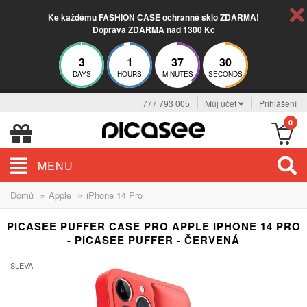
Ke každému FASHION CASE ochranné sklo ZDARMA!
Doprava ZDARMA nad 1300 Kč
3
1
37
29
DAYS
HOURS
MINUTES
SECONDS
777 793 005
Můj účet
Přihlášení
0
MENU
»
»
Domů
Apple
iPhone 14 Pro
PICASEE PUFFER CASE PRO APPLE IPHONE 14 PRO
- PICASEE PUFFER - ČERVENÁ
SLEVA
-25%