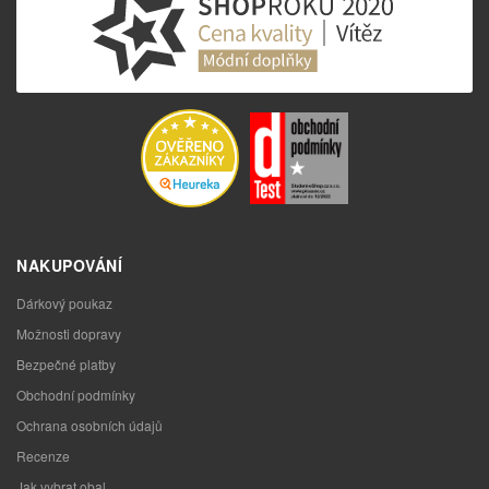
NAKUPOVÁNÍ
Dárkový poukaz
Možnosti dopravy
Bezpečné platby
Obchodní podmínky
Ochrana osobních údajů
Recenze
Jak vybrat obal