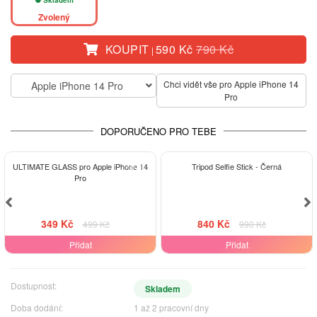
Zvolený
KOUPIT
590 Kč
790 Kč
|
Chci vidět vše pro Apple iPhone 14
Apple iPhone 14 Pro
Pro
DOPORUČENO PRO TEBE
-30%
-15%
ULTIMATE GLASS pro Apple iPhone 14
Tripod Selfie Stick - Černá
Pro
349 Kč
840 Kč
499 Kč
990 Kč
Přidat
Přidat
Dostupnost:
Skladem
Doba dodání:
1 až 2 pracovní dny