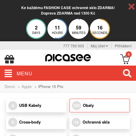
Ke každému FASHION CASE ochranné sklo ZDARMA!
Doprava ZDARMA nad 1300 Kč
2
11
59
15
DAYS
HOURS
MINUTES
SECONDS
777 793 005
Můj účet
Přihlášení
0
MENU
»
»
Domů
Apple
iPhone 15 Pro
USB Kabely
Obaly
6
255
Cross-body
Ochranná skla
6
14