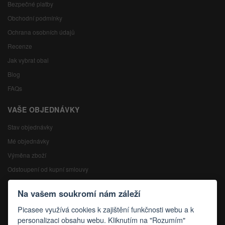
Bezpečné platby
Obchodní podmínky
Ochrana osobních údajů
Recenze
Jak vybrat obal
Blog
FAQs
VAŠE OBJEDNÁVKY
Stav objednávky
Mé objednávky
Výměna zboží
Odstoupení od kupní smlouvy
Reklamace
Na vašem soukromí nám záleží
KONTAKTY
Picasee využívá cookies k zajištění funkčnosti webu a k
personalizaci obsahu webu. Kliknutím na "Rozumím"
Kontakty