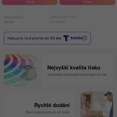
Přidat
Přidat
Kód produktu:
3760010057-3331
Záruka:
24 měsíců
Nejvyšší kvalita tisku
Využíváme nejnovější technologie pro tisk
Rychlé dodání
Zboží expedujeme do 24 hodin