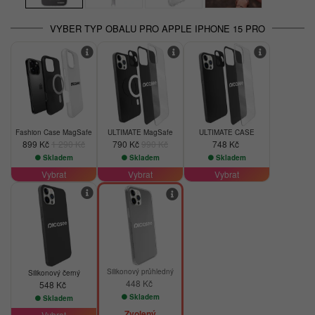
VYBER TYP OBALU PRO APPLE IPHONE 15 PRO
-30%
-20%
Fashion Case MagSafe
ULTIMATE MagSafe
ULTIMATE CASE
899 Kč
1 290 Kč
790 Kč
990 Kč
748 Kč
Skladem
Skladem
Skladem
Vybrat
Vybrat
Vybrat
Silikonový průhledný
Silikonový černý
448 Kč
548 Kč
Skladem
Skladem
Zvolený
Vybrat