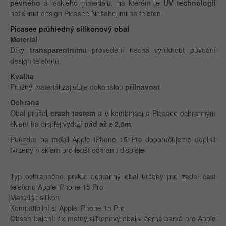
pevného
a lesklého materiálu, na kterém je
UV technologií
natisknut design Picasee Nešahej mi na telefon.
Picasee průhledný silikonový obal
Materiál
Díky
transparentnímu
provedení nechá vyniknout původní
design telefonu.
Kvalita
Pružný materiál zajišťuje dokonalou
přilnavost
.
Ochrana
Obal prošel
crash testem
a v kombinaci s Picasee ochranným
sklem na displej vydrží
pád až z 2,5m
.
Pouzdro na mobil Apple iPhone 15 Pro doporučujeme doplnit
tvrzeným sklem pro lepší ochranu displeje.
Typ ochranného prvku: ochranný obal určený pro zadní část
telefonu Apple iPhone 15 Pro
Materiál: silikon
Kompatibilní s: Apple iPhone 15 Pro
Obsah balení: 1x matný silikonový obal v černé barvě pro Apple