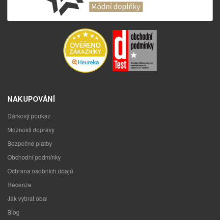
NAKUPOVÁNÍ
Dárkový poukaz
Možnosti dopravy
Bezpečné platby
Obchodní podmínky
Ochrana osobních údajů
Recenze
Jak vybrat obal
Blog