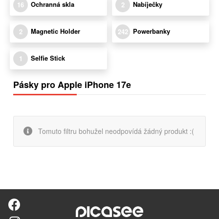
Ochranná skla
Nabíječky
16
2
Magnetic Holder
Powerbanky
2
242
Selfie Stick
1
Pásky pro Apple iPhone 17e
Tomuto filtru bohužel neodpovídá žádný produkt :(