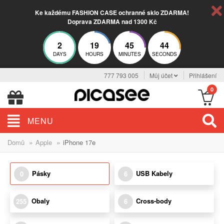
Ke každému FASHION CASE ochranné sklo ZDARMA!
Doprava ZDARMA nad 1300 Kč
2
19
45
44
DAYS
HOURS
MINUTES
SECONDS
777 793 005
Můj účet
Přihlášení
0
MENU
»
»
Domů
Apple
iPhone 17e
Pásky
USB Kabely
0
6
Obaly
Cross-body
255
6