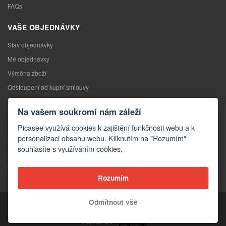
FAQs
VAŠE OBJEDNÁVKY
Stav objednávky
Mé objednávky
Výměna zboží
Odstoupení od kupní smlouvy
Reklamace
Na vašem soukromí nám záleží
KONTAKTY
Picasee využívá cookies k zajištění funkčnosti webu a k
personalizaci obsahu webu. Kliknutím na "Rozumím"
Kontakty
souhlasíte s využíváním cookies.
Kontaktní formulář
Velkoobchod
Rozumím
Média o nás
Odmítnout vše
Copyright © 2026 Picasee
Partner of: