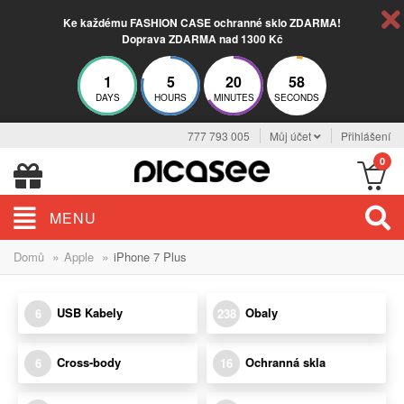
Ke každému FASHION CASE ochranné sklo ZDARMA!
Doprava ZDARMA nad 1300 Kč
1
5
20
58
DAYS
HOURS
MINUTES
SECONDS
777 793 005
Můj účet
Přihlášení
0
MENU
»
»
Domů
Apple
iPhone 7 Plus
USB Kabely
Obaly
6
238
Cross-body
Ochranná skla
6
16