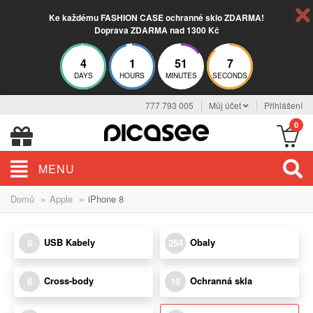
Ke každému FASHION CASE ochranné sklo ZDARMA!
Doprava ZDARMA nad 1300 Kč
4
1
51
6
DAYS
HOURS
MINUTES
SECONDS
777 793 005
Můj účet
Přihlášení
0
MENU
»
»
Domů
Apple
iPhone 8
USB Kabely
Obaly
6
254
Cross-body
Ochranná skla
6
16