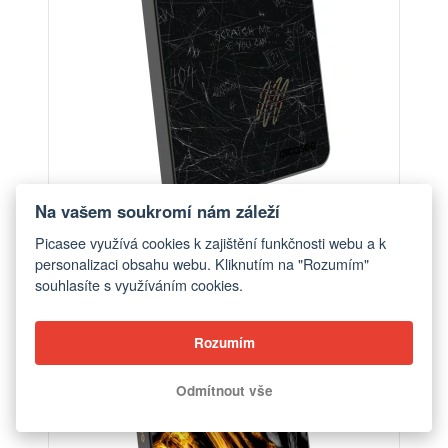
Na vašem soukromí nám záleží
Powerbanka s MagSafe 5 000 mAh Šedá -
Picasee využívá cookies k zajištění funkčnosti webu a k
SCRATCH
personalizaci obsahu webu. Kliknutím na "Rozumím"
souhlasíte s využíváním cookies.
od 1 390 Kč
Rozumím
Odmítnout vše