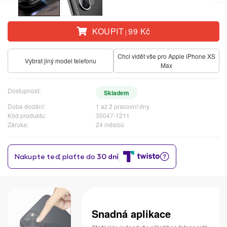
KOUPIT
99 Kč
|
Chci vidět vše pro Apple iPhone XS
Vybrat jiný model telefonu
Max
Dostupnost:
Skladem
Doba dodání:
1 až 2 pracovní dny
Kód produktu:
35047-1211
Záruka:
24 měsíců
Snadná aplikace