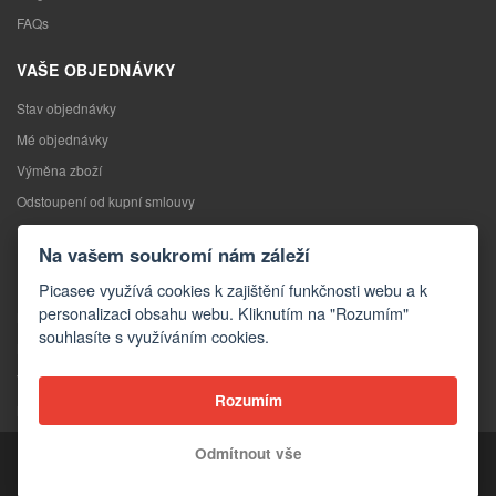
FAQs
VAŠE OBJEDNÁVKY
Stav objednávky
Mé objednávky
Výměna zboží
Odstoupení od kupní smlouvy
Reklamace
Na vašem soukromí nám záleží
KONTAKTY
Picasee využívá cookies k zajištění funkčnosti webu a k
personalizaci obsahu webu. Kliknutím na "Rozumím"
Kontakty
souhlasíte s využíváním cookies.
Kontaktní formulář
Velkoobchod
Rozumím
Média o nás
Odmítnout vše
Copyright © 2026 Picasee
Partner of: