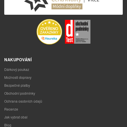
NAKUPOVÁNÍ
Dárkový poukaz
Možnosti dopravy
Bezpečné platby
Obchodní podmínky
Ochrana osobních údajů
Recenze
Jak vybrat obal
Blog