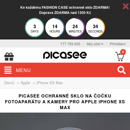
Ke každému FASHION CASE ochranné sklo ZDARMA!
Doprava ZDARMA nad 1300 Kč
3
14
24
33
DAYS
HOURS
MINUTES
SECONDS
777 793 005
Můj účet
Přihlášení
0
MENU
»
»
Domů
Apple
iPhone XS Max
PICASEE OCHRANNÉ SKLO NA ČOČKU
FOTOAPARÁTU A KAMERY PRO APPLE IPHONE XS
MAX