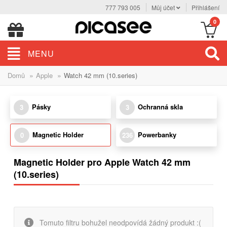
777 793 005
Můj účet
Přihlášení
0
MENU
»
»
Domů
Apple
Watch 42 mm (10.series)
Pásky
Ochranná skla
3
3
Magnetic Holder
Powerbanky
0
236
Magnetic Holder pro Apple Watch 42 mm
(10.series)
Tomuto filtru bohužel neodpovídá žádný produkt :(