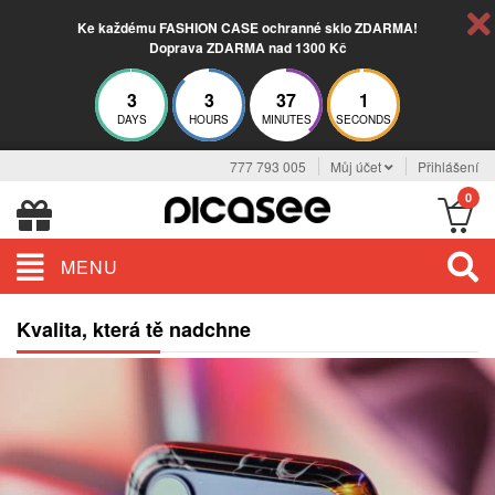
Ke každému FASHION CASE ochranné sklo ZDARMA!
Doprava ZDARMA nad 1300 Kč
3
3
37
0
DAYS
HOURS
MINUTES
SECONDS
777 793 005
Můj účet
Přihlášení
0
MENU
Kvalita, která tě nadchne