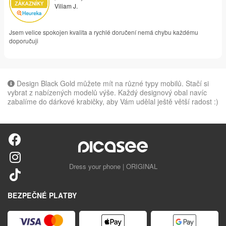
Viliam J.
Jsem velice spokojen kvalita a rychlé doručení nemá chybu každému
doporučuji
Design Black Gold můžete mít na různé typy mobilů. Stačí si
vybrat z nabízených modelů výše. Každý designový obal navíc
zabalíme do dárkové krabičky, aby Vám udělal ještě větší radost :)
Dress your phone | ORIGINAL
BEZPEČNÉ PLATBY