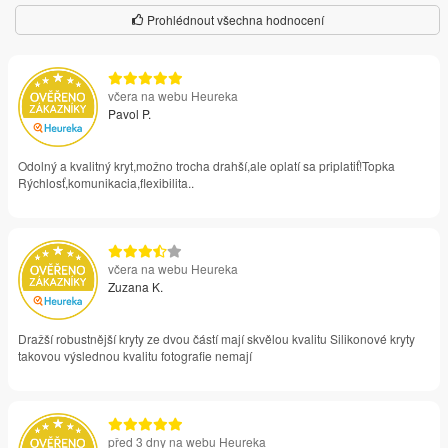
Prohlédnout všechna hodnocení
včera na webu Heureka
Pavol P.
Odolný a kvalitný kryt,možno trocha drahší,ale oplatí sa priplatiť!Topka
Rýchlosť,komunikacia,flexibilita..
včera na webu Heureka
Zuzana K.
Dražší robustnější kryty ze dvou částí mají skvělou kvalitu Silikonové kryty
takovou výslednou kvalitu fotografie nemají
před 3 dny na webu Heureka