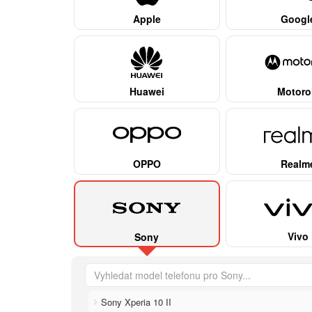
Apple
Googl
Huawei
Motoro
OPPO
Realm
Vivo
Sony
Sony Xperia 10 II