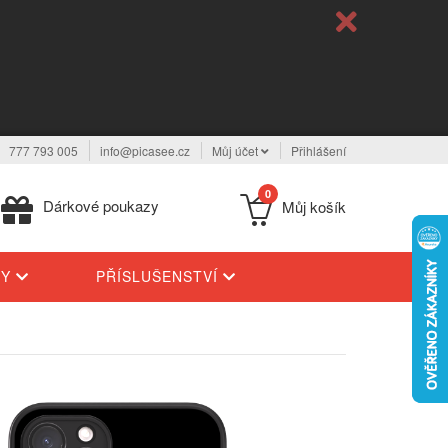
777 793 005
info@picasee.cz
Můj účet
Přihlášení
0
Dárkové poukazy
Můj košík
TY
PŘÍSLUŠENSTVÍ