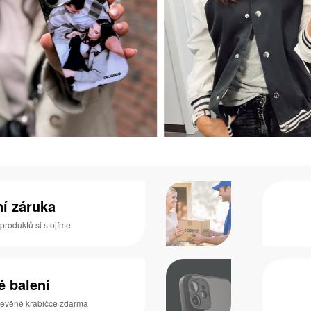
ní záruka
 produktů si stojíme
é balení
dřevěné krabičce zdarma