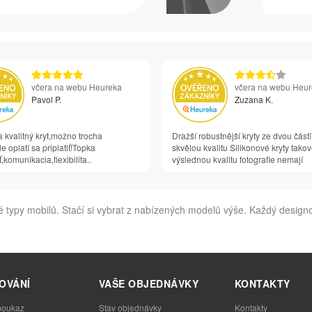
včera na webu Heureka
včera na webu Heu
Pavol P.
Zuzana K.
 kvalitný kryt,možno trocha
Dražší robustnější kryty ze dvou částí
e oplatí sa priplatiť!Topka
skvělou kvalitu Silikonové kryty tako
,komunikacia,flexibilita..
výslednou kvalitu fotografie nemají
 mobilů. Stačí si vybrat z nabízených modelů výše. Každý designov
OVÁNÍ
VAŠE OBJEDNÁVKY
KONTAKTY
poukaz
Stav objednávky
Kontakty