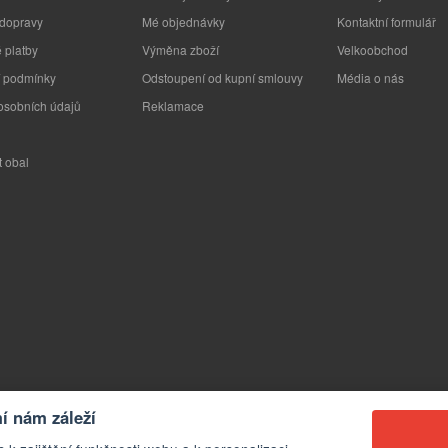
 dopravy
Mé objednávky
Kontaktní formulář
 platby
Výměna zboží
Velkoobchod
 podmínky
Odstoupení od kupní smlouvy
Média o nás
osobních údajů
Reklamace
t obal
 nám záleží