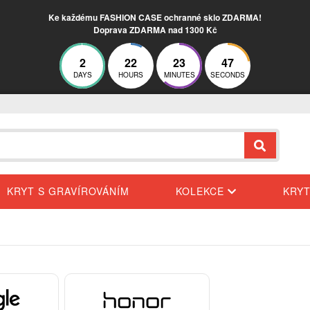
Ke každému FASHION CASE ochranné sklo ZDARMA!
Doprava ZDARMA nad 1300 Kč
2
22
23
46
DAYS
HOURS
MINUTES
SECONDS
KRYT S GRAVÍROVÁNÍM
KOLEKCE
KRY