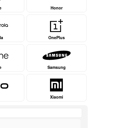
e
Honor
la
OnePlus
e
Samsung
Xiaomi