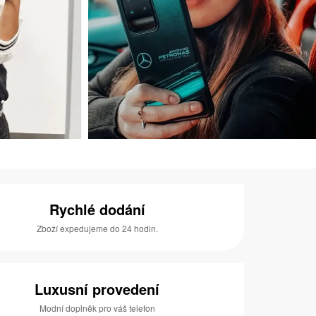
Rychlé dodání
Zboží expedujeme do 24 hodin.
Luxusní provedení
Modní doplněk pro váš telefon