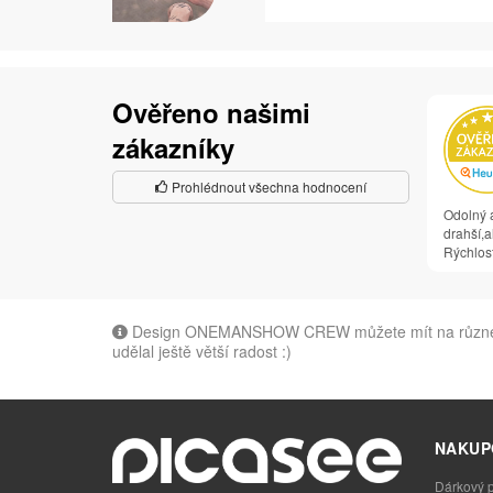
Ověřeno našimi
zákazníky
Prohlédnout všechna hodnocení
Odolný a
drahší,al
Rýchlosť
Design ONEMANSHOW CREW můžete mít na různé typy
udělal ještě větší radost :)
NAKUP
Dárkový 