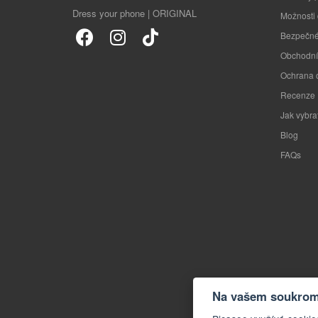
Dress your phone | ORIGINAL
Možnosti
Bezpečné
Obchodní
Ochrana 
Recenze
Jak vybra
Blog
FAQs
Na vašem soukromí