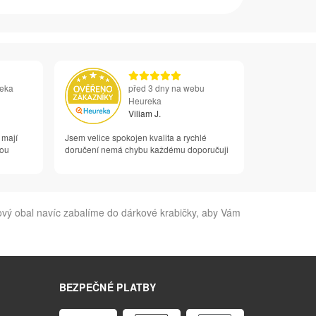
reka
před 3 dny na webu
Heureka
Viliam J.
 mají
Jsem velice spokojen kvalita a rychlé
vou
doručení nemá chybu každému doporučuji
ý obal navíc zabalíme do dárkové krabičky, aby Vám
BEZPEČNÉ PLATBY