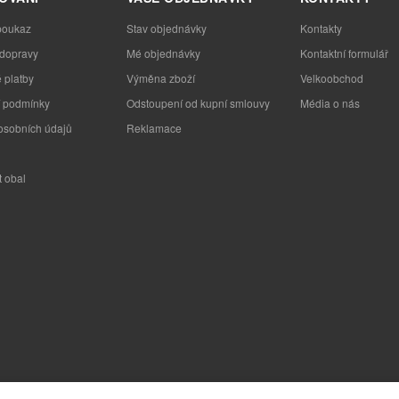
poukaz
Stav objednávky
Kontakty
 dopravy
Mé objednávky
Kontaktní formulář
 platby
Výměna zboží
Velkoobchod
 podmínky
Odstoupení od kupní smlouvy
Média o nás
osobních údajů
Reklamace
t obal