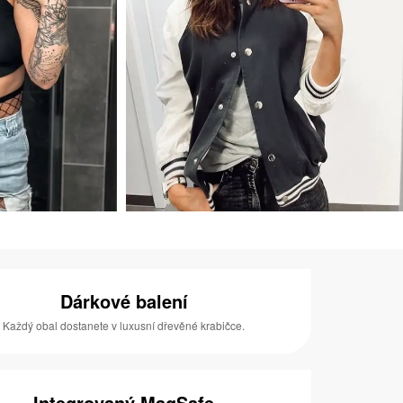
Dárkové balení
Každý obal dostanete v luxusní dřevěné krabičce.
Integrovaný MagSafe