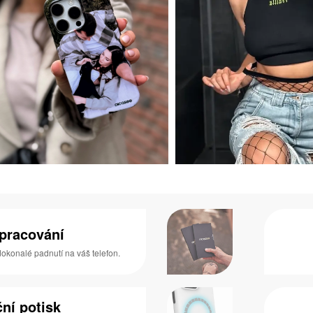
zpracování
 dokonalé padnutí na váš telefon.
ní potisk