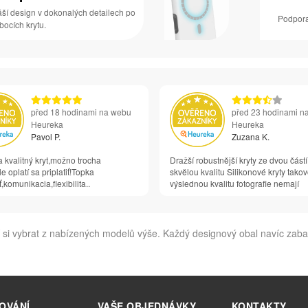
áší design v dokonalých detailech po
Podpora
 bocích krytu.
před 18 hodinami na webu
před 23 hodinami n
Heureka
Heureka
Pavol P.
Zuzana K.
 kvalitný kryt,možno trocha
Dražší robustnější kryty ze dvou částí
e oplatí sa priplatiť!Topka
skvělou kvalitu Silikonové kryty tako
,komunikacia,flexibilita..
výslednou kvalitu fotografie nemají
si vybrat z nabízených modelů výše. Každý designový obal navíc zabal
OVÁNÍ
VAŠE OBJEDNÁVKY
KONTAKTY