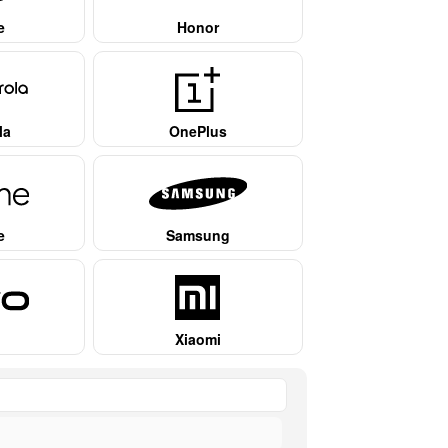
e
Honor
la
OnePlus
e
Samsung
Xiaomi