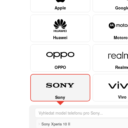
Apple
Googl
Huawei
Motoro
OPPO
Realm
Vivo
Sony
Sony Xperia 10 II