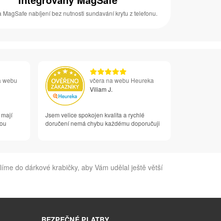
 MagSafe nabíjení bez nutnosti sundavání krytu z telefonu.
a webu
včera na webu Heureka
Viliam J.
 mají
Jsem velice spokojen kvalita a rychlé
vou
doručení nemá chybu každému doporučuji
íme do dárkové krabičky, aby Vám udělal ještě větší
BEZPEČNÉ PLATBY