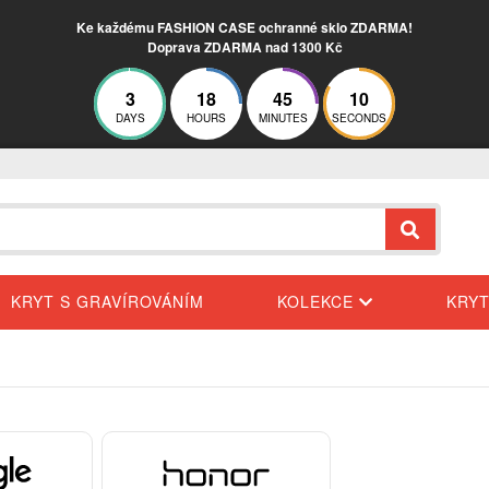
Ke každému FASHION CASE ochranné sklo ZDARMA!
Doprava ZDARMA nad 1300 Kč
3
18
45
9
DAYS
HOURS
MINUTES
SECONDS
KRYT S GRAVÍROVÁNÍM
KOLEKCE
KRY