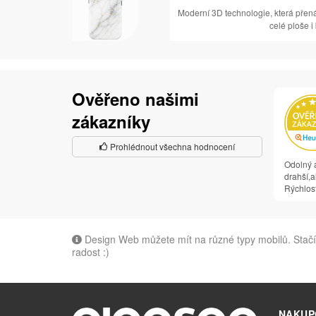
Moderní 3D technologie, která přen
celé ploše i
Ověřeno našimi
zákazníky
Prohlédnout všechna hodnocení
Odolný a
drahší,al
Rýchlosť
Design Web můžete mít na různé typy mobilů. Stačí 
radost :)
NAKUP