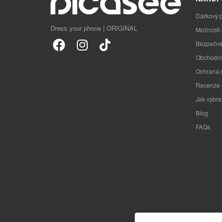
Dárkový 
Dress your phone | ORIGINAL
Možnosti
Bezpečné
Obchodní
Ochrana 
Recenze
Jak vybra
Blog
FAQs