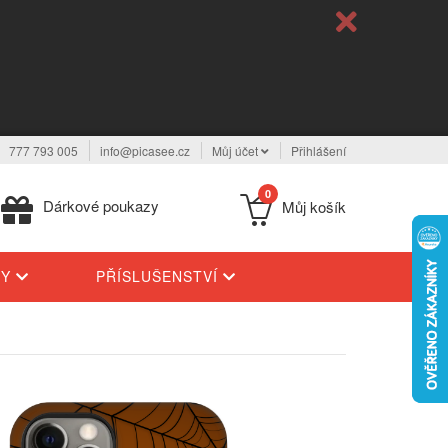
777 793 005
info@picasee.cz
Můj účet
Přihlášení
0
Dárkové poukazy
Můj košík
TY
PŘÍSLUŠENSTVÍ