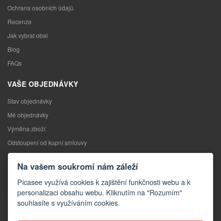
Ochrana osobních údajů
Recenze
Jak vybrat obal
Blog
FAQs
VAŠE OBJEDNÁVKY
Stav objednávky
Mé objednávky
Výměna zboží
Odstoupení od kupní smlouvy
Reklamace
Na vašem soukromí nám záleží
KONTAKTY
Picasee využívá cookies k zajištění funkčnosti webu a k
personalizaci obsahu webu. Kliknutím na "Rozumím"
Kontakty
souhlasíte s využíváním cookies.
Kontaktní formulář