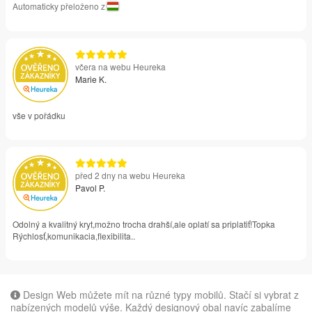
Automaticky přeloženo z
včera na webu Heureka
Marie K.
vše v pořádku
před 2 dny na webu Heureka
Pavol P.
Odolný a kvalitný kryt,možno trocha drahší,ale oplatí sa priplatiť!Topka
Rýchlosť,komunikacia,flexibilita..
Design Web můžete mít na různé typy mobilů. Stačí si vybrat z
nabízených modelů výše. Každý designový obal navíc zabalíme