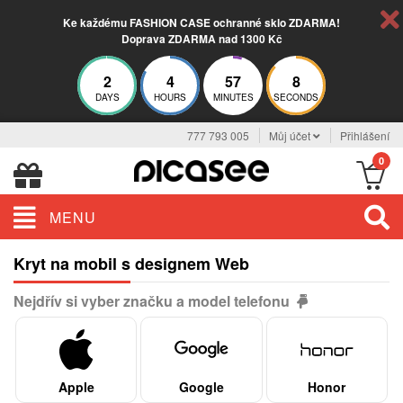
Ke každému FASHION CASE ochranné sklo ZDARMA!
Doprava ZDARMA nad 1300 Kč
2
4
57
8
DAYS
HOURS
MINUTES
SECONDS
777 793 005
Můj účet
Přihlášení
0
MENU
Kryt na mobil s designem Web
Nejdřív si vyber značku a model telefonu
Apple
Google
Honor