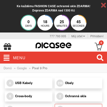
Ke každému FASHION CASE ochranné sklo ZDARMA!
Doprava ZDARMA nad 1300 Kč
0
18
25
44
DAYS
HOURS
MINUTES
SECONDS
777 793 005
Můj účet
Přihlášení
0
MENU
»
»
Domů
Google
Pixel 9 Pro
USB Kabely
Obaly
6
238
Cross-body
Ochranná skla
6
2