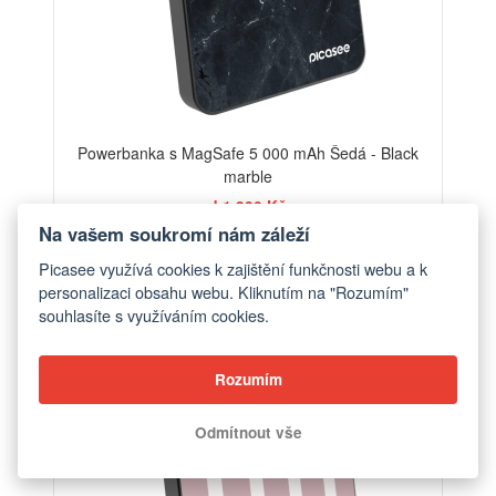
Powerbanka s MagSafe 5 000 mAh Šedá - Black
marble
od 1 390 Kč
Na vašem soukromí nám záleží
Picasee využívá cookies k zajištění funkčnosti webu a k
ELEGANCE
personalizaci obsahu webu. Kliknutím na "Rozumím"
souhlasíte s využíváním cookies.
Rozumím
Odmítnout vše