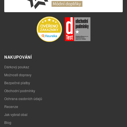
NAKUPOVÁNÍ
Dárkový poukaz
Možnosti dopravy
Bezpečné platby
Obchodní podmínky
Ochrana osobních údajů
Recenze
Jak vybrat obal
Blog