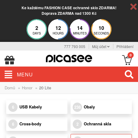
Ke každému FASHION CASE ochranné sklo ZDARMA!
Doprava ZDARMA nad 1300 Kč
2
12
14
10
DAYS
HOURS
MINUTES
SECONDS
777 793 005
Můj účet
Přihlášení
0
MENU
»
»
Domů
Honor
20 Lite
USB Kabely
Obaly
6
238
Cross-body
Ochranná skla
6
2