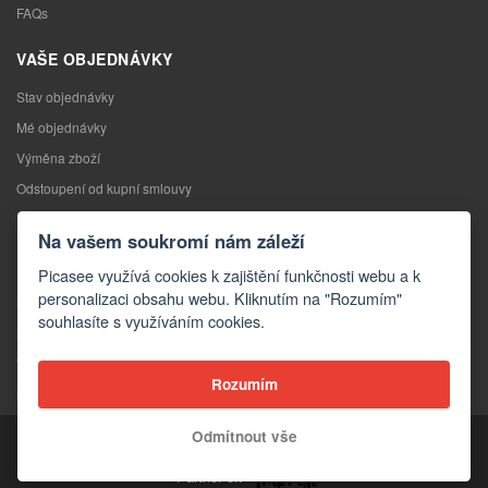
FAQs
VAŠE OBJEDNÁVKY
Stav objednávky
Mé objednávky
Výměna zboží
Odstoupení od kupní smlouvy
Reklamace
Na vašem soukromí nám záleží
KONTAKTY
Picasee využívá cookies k zajištění funkčnosti webu a k
personalizaci obsahu webu. Kliknutím na "Rozumím"
Kontakty
souhlasíte s využíváním cookies.
Kontaktní formulář
Velkoobchod
Rozumím
Média o nás
Odmítnout vše
Copyright © 2026 Picasee
Partner of: