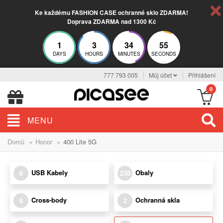
Ke každému FASHION CASE ochranné sklo ZDARMA!
Doprava ZDARMA nad 1300 Kč
1
3
34
54
DAYS
HOURS
MINUTES
SECONDS
777 793 005
Můj účet
Přihlášení
0
MENU
»
»
Domů
Honor
400 Lite 5G
USB Kabely
Obaly
6
238
Cross-body
Ochranná skla
6
2