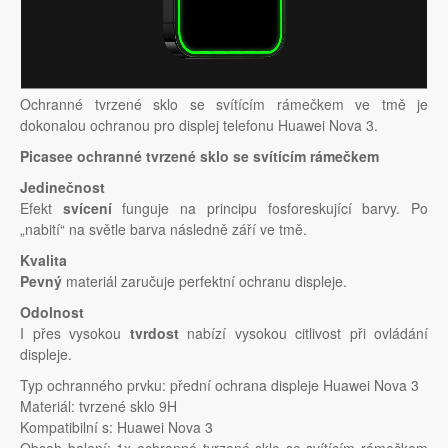
Ochranné tvrzené sklo se svítícím rámečkem ve tmě je
dokonalou ochranou pro displej telefonu Huawei Nova 3.
Picasee ochranné tvrzené sklo se svítícím rámečkem
Jedinečnost
Efekt
svícení
funguje na principu fosforeskující barvy. Po
„nabití“ na světle barva následně září ve tmě.
Kvalita
Pevný
materiál zaručuje perfektní ochranu displeje.
Odolnost
I přes vysokou
tvrdost
nabízí vysokou citlivost při ovládání
displeje.
Typ ochranného prvku: přední ochrana displeje Huawei Nova 3
Materiál: tvrzené sklo 9H
Kompatibilní s: Huawei Nova 3