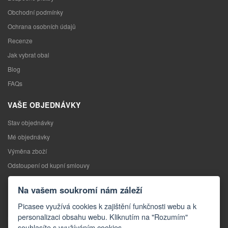
Obchodní podmínky
Ochrana osobních údajů
Recenze
Jak vybrat obal
Blog
FAQs
VAŠE OBJEDNÁVKY
Stav objednávky
Mé objednávky
Výměna zboží
Odstoupení od kupní smlouvy
Reklamace
Na vašem soukromí nám záleží
KONTAKTY
Picasee využívá cookies k zajištění funkčnosti webu a k
personalizaci obsahu webu. Kliknutím na "Rozumím"
Kontakty
souhlasíte s využíváním cookies.