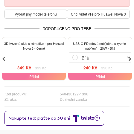
Vybrat jiný model telefonu
Chci vidět vše pro Huawei Nova 3
DOPORUČENO PRO TEBE
-13%
-38%
3D tvrzené sklo s rámečkem pro Huawei
USB-C PD síťová nabíječka s rychlo-
Nova 3 - černé
nabíjením 20W - Bílá
349 Kč
240 Kč
399 Kč
390 Kč
Přidat
Přidat
Kód produktu:
540430122-1396
Záruka:
Doživotní záruka