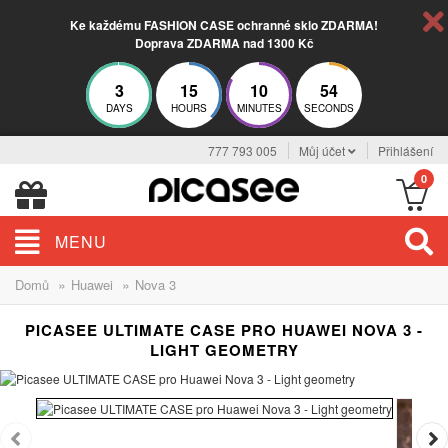
Ke každému FASHION CASE ochranné sklo ZDARMA!
Doprava ZDARMA nad 1300 Kč
3
15
10
54
DAYS
HOURS
MINUTES
SECONDS
777 793 005
Můj účet
Přihlášení
0
MENU
»
»
Domů
Huawei
Nova 3
PICASEE ULTIMATE CASE PRO HUAWEI NOVA 3 -
LIGHT GEOMETRY