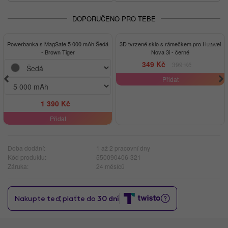
DOPORUČENO PRO TEBE
-13%
Powerbanka s MagSafe 5 000 mAh Šedá
3D tvrzené sklo s rámečkem pro Huawei
- Brown Tiger
Nova 3i - černé
349 Kč
399 Kč
Přidat
1 390 Kč
Přidat
Doba dodání:
1 až 2 pracovní dny
Kód produktu:
550090406-321
Záruka:
24 měsíců