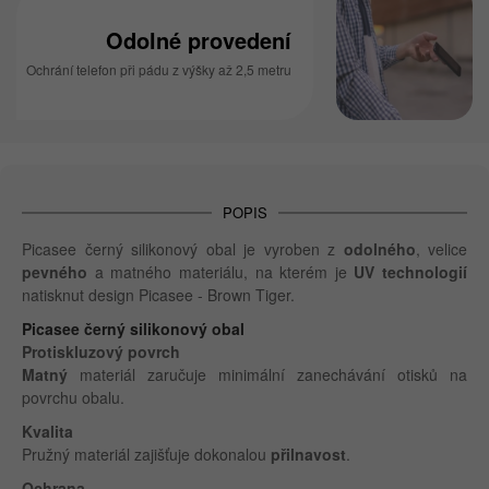
Odolné provedení
Ochrání telefon při pádu z výšky až 2,5 metru
POPIS
Picasee černý silikonový obal je vyroben z
odolného
, velice
pevného
a matného materiálu, na kterém je
UV technologií
natisknut design Picasee - Brown Tiger.
Picasee černý silikonový obal
Protiskluzový povrch
Matný
materiál zaručuje minimální zanechávání otisků na
povrchu obalu.
Kvalita
Pružný materiál zajišťuje dokonalou
přilnavost
.
Ochrana