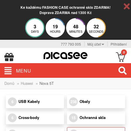
Ke každému FASHION CASE ochranné sklo ZDARMA!
Doprava ZDARMA nad 1300 Kč
3
19
48
31
DAYS
HOURS
MINUTES
SECONDS
777 793 005
Můj účet
Přihlášení
0
MENU
»
»
Domů
Huawei
Nova 5T
USB Kabely
Obaly
6
238
Cross-body
Ochranná skla
6
15