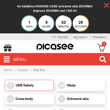
Ke každému FASHION CASE ochranné sklo ZDARMA!
Doprava ZDARMA nad 1300 Kč
1
9
53
29
DAYS
HOURS
MINUTES
SECONDS
777 793 005
Můj účet
Přihlášení
0
MENU
»
»
Domů
Huawei
P20 Pro
USB Kabely
Obaly
6
238
Cross-body
Ochranná skla
6
2