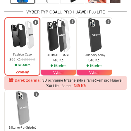
VYBER TYP OBALU PRO HUAWEI P30 LITE
-30%
Fashion Case
ULTIMATE CASE
Silikonový černý
899 Kč
1 290 Kč
748 Kč
548 Kč
Skladem
Skladem
Skladem
Zvolený
Vybrat
Vybrat
Dárek zdarma:
3D ochranné tvrzené sklo s rámečkem pro Huawei
349 Kč
P30 Lite - černé
-
Silikonový průhledný