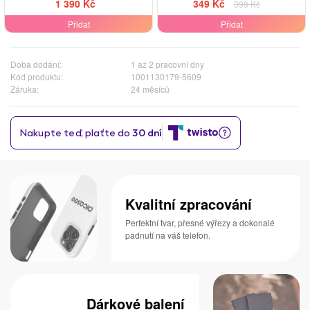
1 390 Kč
349 Kč
399 Kč
Přidat
Přidat
Doba dodání:
1 až 2 pracovní dny
Kód produktu:
1001130179-5609
Záruka:
24 měsíců
Kvalitní zpracování
Perfektní tvar, přesné výřezy a dokonalé
padnutí na váš telefon.
Dárkové balení