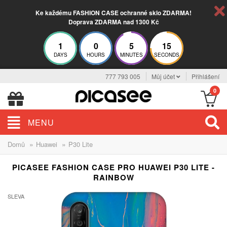
Ke každému FASHION CASE ochranné sklo ZDARMA!
Doprava ZDARMA nad 1300 Kč
1
0
5
14
DAYS
HOURS
MINUTES
SECONDS
777 793 005
Můj účet
Přihlášení
0
MENU
»
»
Domů
Huawei
P30 Lite
PICASEE FASHION CASE PRO HUAWEI P30 LITE -
RAINBOW
SLEVA
-30%