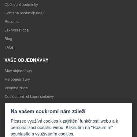
Obchodní podmínky
Ochrana osobních údajů
Recenze
Jak vybrat obal
Blog
FAQs
VAŠE OBJEDNÁVKY
Stav objednávky
Mé objednávky
Výměna zboží
Odstoupení od kupní smlouvy
Reklamace
Na vašem soukromí nám záleží
KONTAKTY
Picasee využívá cookies k zajištění funkčnosti webu a k
personalizaci obsahu webu. Kliknutím na "Rozumím"
Kontakty
souhlasíte s využíváním cookies.
Kontaktní formulář