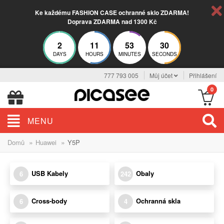
Ke každému FASHION CASE ochranné sklo ZDARMA!
Doprava ZDARMA nad 1300 Kč
2
11
53
30
DAYS
HOURS
MINUTES
SECONDS
777 793 005
Můj účet
Přihlášení
0
MENU
»
»
Domů
Huawei
Y5P
USB Kabely
Obaly
6
242
Cross-body
Ochranná skla
6
4