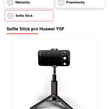
Nabíječky
Powerbanky
2
242
Selfie Stick
1
Selfie Stick pro Huawei Y5P
-15%