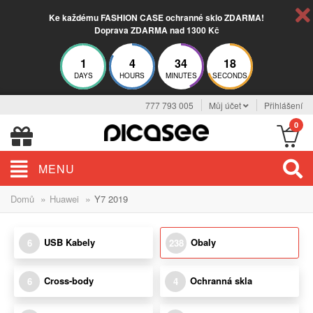
Ke každému FASHION CASE ochranné sklo ZDARMA!
Doprava ZDARMA nad 1300 Kč
1
4
34
17
DAYS
HOURS
MINUTES
SECONDS
777 793 005
Můj účet
Přihlášení
0
MENU
»
»
Domů
Huawei
Y7 2019
USB Kabely
Obaly
6
238
Cross-body
Ochranná skla
6
4