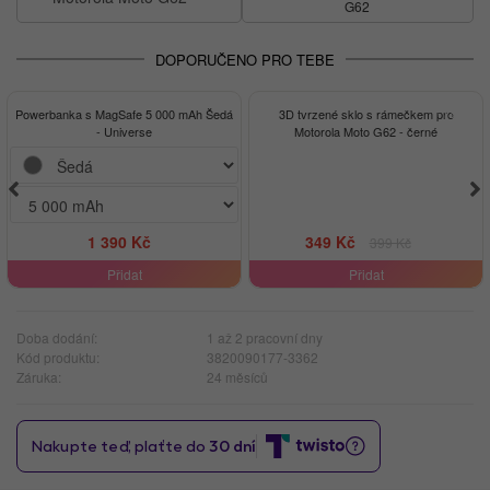
G62
DOPORUČENO PRO TEBE
-13%
Powerbanka s MagSafe 5 000 mAh Šedá
3D tvrzené sklo s rámečkem pro
- Universe
Motorola Moto G62 - černé
1 390 Kč
349 Kč
399 Kč
Přidat
Přidat
Doba dodání:
1 až 2 pracovní dny
Kód produktu:
3820090177-3362
Záruka:
24 měsíců