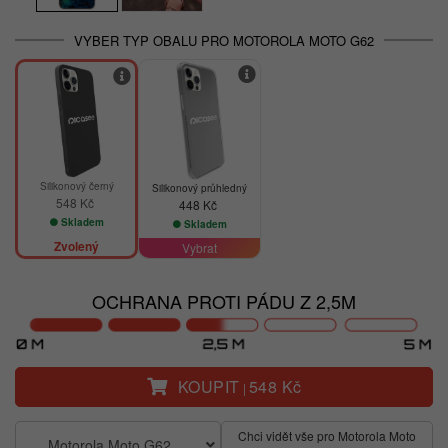
VYBER TYP OBALU PRO MOTOROLA MOTO G62
Silikonový černý
Silikonový průhledný
548 Kč
448 Kč
Skladem
Skladem
Zvolený
Vybrat
OCHRANA PROTI PÁDU Z 2,5M
KOUPIT
548 Kč
|
Chci vidět vše pro Motorola Moto
Motorola Moto G62