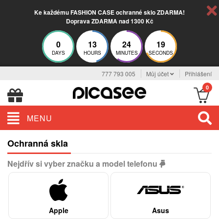
Ke každému FASHION CASE ochranné sklo ZDARMA!
Doprava ZDARMA nad 1300 Kč
0
13
24
19
DAYS
HOURS
MINUTES
SECONDS
777 793 005
Můj účet
Přihlášení
0
MENU
Ochranná skla
Nejdřív si vyber značku a model telefonu
Apple
Asus