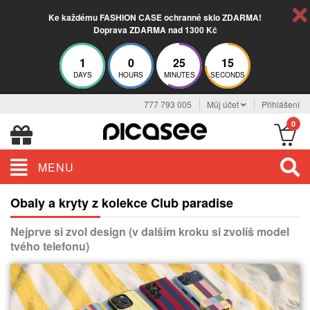
Ke každému FASHION CASE ochranné sklo ZDARMA!
Doprava ZDARMA nad 1300 Kč
1
0
25
15
DAYS
HOURS
MINUTES
SECONDS
777 793 005
Můj účet
Přihlášení
0
MENU
Obaly a kryty z kolekce Club paradise
Nejprve si zvol design (v dalším kroku si zvolíš model
tvého telefonu)