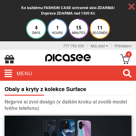
Ke každému FASHION CASE ochranné sklo ZDARMA!
Doprava ZDARMA nad 1300 Kč
4
1
15
11
DAYS
HOURS
MINUTES
SECONDS
777 793 005
Můj účet
Přihlášení
0
MENU
Obaly a kryty z kolekce Surface
Nejprve si zvol design (v dalším kroku si zvolíš model
tvého telefonu)