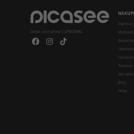
NAKUP
Dárkový 
Dress your phone | ORIGINAL
Možnosti
Bezpečné
Obchodní
Ochrana 
Recenze
Jak vybra
Blog
FAQs