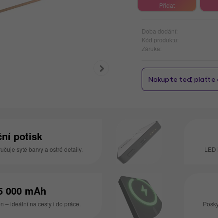
Přidat
Doba dodání:
Kód produktu:
Záruka:
ní potisk
učuje syté barvy a ostré detaily.
LED 
 5 000 mAh
n – ideální na cesty i do práce.
Posky