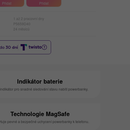
Přidat
Přidat
1 až 2 pracovní dny
P5659D40
24 měsíců
Indikátor baterie
indikátor pro snadné sledování stavu nabití powerbanky.
Technologie MagSafe
tuje pevné a bezpečné uchycení powerbanky k telefonu.