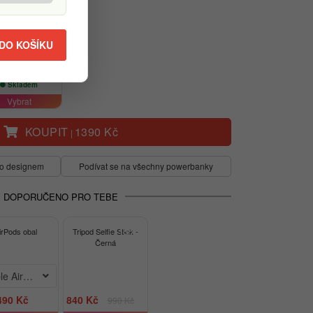
 DO KOŠÍKU
Šedá
1 390 Kč
Skladem
Vybrat
KOUPIT
1390 Kč
|
mto designem
Podívat se na všechny powerbanky
DOPORUČENO PRO TEBE
-15%
irPods obal
Tripod Selfie Stick -
Černá
le AirPods Pro 1
490 Kč
840 Kč
990 Kč