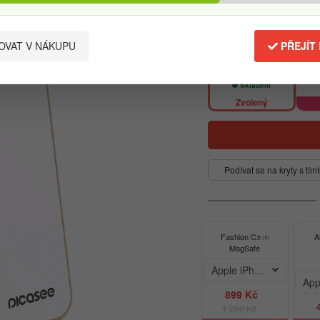
VAT V NÁKUPU
PŘEJÍT
Zlatá
1 390 Kč
Skladem
Zvolený
Podívat se na kryty s tí
-30%
Fashion Case
A
MagSafe
Apple iPhone 12
App
899 Kč
1 290 Kč