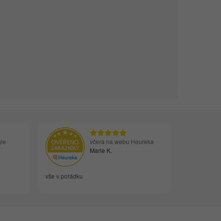
le
včera na webu Heureka
Marie K.
vše v pořádku