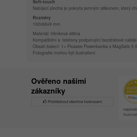
Soft-touch
Nabíjecí plocha je pokryta jemným silikonem, který chr
Rozměry
102x66x9 mm
Materiál: hliníková slitina
Kompatibilní s: telefony podporující bezdrátové nabí
Obsah balení: 1× Picasee Powerbanka s MagSafe 5 00
Fotografie mohou být ilustrativní.
Ověřeno našimi
zákazníky
Prohlédnout všechna hodnocení
naprost
Automat