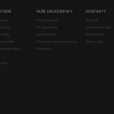
OVÁNÍ
VAŠE OBJEDNÁVKY
KONTAKTY
poukaz
Stav objednávky
Kontakty
 dopravy
Mé objednávky
Kontaktní formulář
 platby
Výměna zboží
Velkoobchod
 podmínky
Odstoupení od kupní smlouvy
Média o nás
osobních údajů
Reklamace
t obal