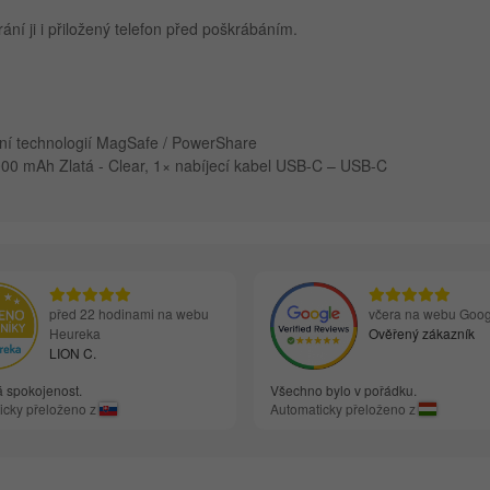
ání ji i přiložený telefon před poškrábáním.
jení technologií MagSafe / PowerShare
0 mAh Zlatá - Clear, 1× nabíjecí kabel USB-C – USB-C
před 22 hodinami na webu
včera na webu Goog
Heureka
Ověřený zákazník
LION C.
á spokojenost.
Všechno bylo v pořádku.
icky přeloženo z
Automaticky přeloženo z