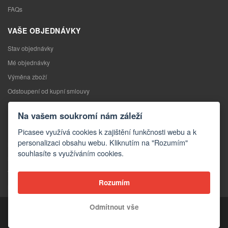
FAQs
VAŠE OBJEDNÁVKY
Stav objednávky
Mé objednávky
Výměna zboží
Odstoupení od kupní smlouvy
Reklamace
Na vašem soukromí nám záleží
KONTAKTY
Picasee využívá cookies k zajištění funkčnosti webu a k
personalizaci obsahu webu. Kliknutím na "Rozumím"
Kontakty
souhlasíte s využíváním cookies.
Kontaktní formulář
Velkoobchod
Rozumím
Média o nás
Odmítnout vše
Copyright © 2026 Picasee
Partner of: