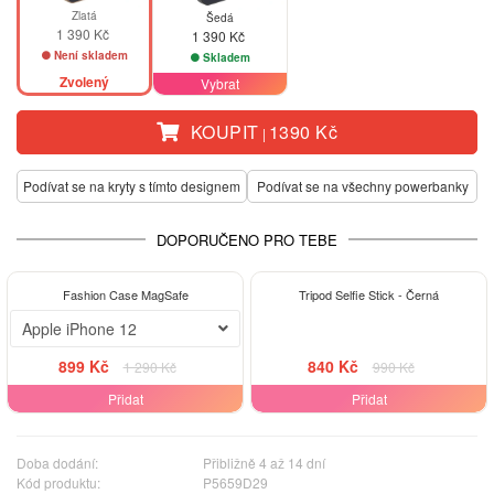
Zlatá
Šedá
1 390 Kč
1 390 Kč
Není skladem
Skladem
Zvolený
Vybrat
KOUPIT
1390 Kč
|
Podívat se na kryty s tímto designem
Podívat se na všechny powerbanky
DOPORUČENO PRO TEBE
-30%
-15%
Fashion Case MagSafe
Tripod Selfie Stick - Černá
Apple iPhone 12
899 Kč
840 Kč
1 290 Kč
990 Kč
Přidat
Přidat
Doba dodání:
Přibližně 4 až 14 dní
Kód produktu:
P5659D29