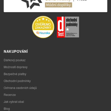
NAKUPOVÁNÍ
Dárkový poukaz
Možnosti dopravy
Bezpečné platby
Obchodní podmínky
Ochrana osobních údajů
Recenze
Jak vybrat obal
Blog