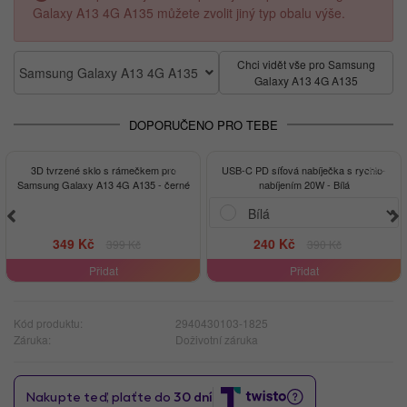
Galaxy A13 4G A135 můžete zvolit jiný typ obalu výše.
Chci vidět vše pro Samsung
Samsung Galaxy A13 4G A135
Galaxy A13 4G A135
DOPORUČENO PRO TEBE
-13%
-38%
3D tvrzené sklo s rámečkem pro
USB-C PD síťová nabíječka s rychlo-
Samsung Galaxy A13 4G A135 - černé
nabíjením 20W - Bílá
349 Kč
240 Kč
399 Kč
390 Kč
Přidat
Přidat
Kód produktu:
2940430103-1825
Záruka:
Doživotní záruka