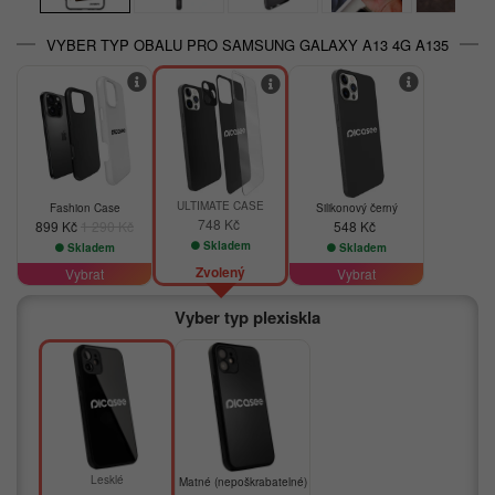
VYBER TYP OBALU PRO SAMSUNG GALAXY A13 4G A135
-30%
ULTIMATE CASE
Fashion Case
Silikonový černý
748 Kč
899 Kč
1 290 Kč
548 Kč
Skladem
Skladem
Skladem
Zvolený
Vybrat
Vybrat
Vyber typ plexiskla
Lesklé
Matné (nepoškrabatelné)