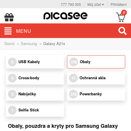
777 793 005
Můj účet
Přihlášení
0
MENU
»
»
Domů
Samsung
Galaxy A21s
USB Kabely
Obaly
6
238
Cross-body
Ochranná skla
6
14
Nabíječky
Powerbanky
2
242
Selfie Stick
1
Obaly, pouzdra a kryty pro Samsung Galaxy