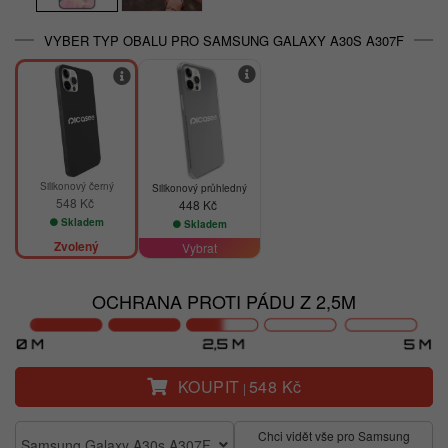
VYBER TYP OBALU PRO SAMSUNG GALAXY A30S A307F
Silikonový černý
Silikonový průhledný
548 Kč
448 Kč
Skladem
Skladem
Zvolený
Vybrat
OCHRANA PROTI PÁDU Z 2,5M
KOUPIT
548 Kč
|
Chci vidět vše pro Samsung
Samsung Galaxy A30s A307F