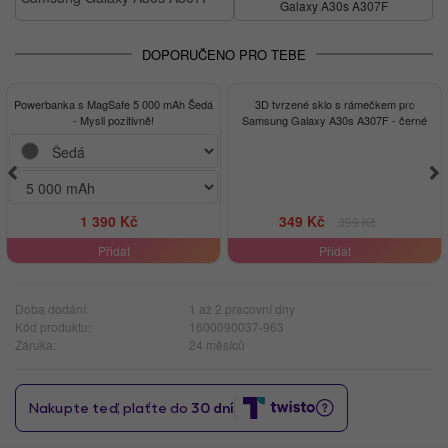
Galaxy A30s A307F
DOPORUČENO PRO TEBE
-13%
Powerbanka s MagSafe 5 000 mAh Šedá
3D tvrzené sklo s rámečkem pro
- Mysli pozitivně!
Samsung Galaxy A30s A307F - černé
1 390 Kč
349 Kč
399 Kč
Přidat
Přidat
Doba dodání:
1 až 2 pracovní dny
Kód produktu:
1600090037-963
Záruka:
24 měsíců