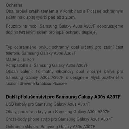
Ochrana
Obal prošel
crash testem
a v kombinaci s Picasee ochranným
sklem na displej vydrží
pád až z 2,5m
.
Pouzdro na mobil Samsung Galaxy A30s A307F doporučujeme
doplnit tvrzeným sklem pro lepší ochranu displeje.
Typ ochranného prvku: ochranný obal určený pro zadní část
telefonu Samsung Galaxy A30s A307F
Materiál: silikon
Kompatibilní s: Samsung Galaxy A30s A307F
Obsah balení: 1x matný silikonový obal v černé barvě pro
Samsung Galaxy A30s A307F s designem Mysli pozitivně! v
luxusní dřevěné krabičce Picasee
Další příslušenství pro Samsung Galaxy A30s A307F
USB kabely pro Samsung Galaxy A30s A307F
Obaly, pouzdra a kryty pro Samsung Galaxy A30s A307F
Cross-body phone strap pro Samsung Galaxy A30s A307F
Ochranná skla pro Samsung Galaxy A30s A307F