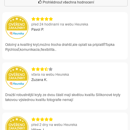
Prohlédnout všechna hodnocení
před 24 hodinami na webu Heureka
Pavol P.
Odolný a kvalitný kryt,možno trocha drahší,ale oplatí sa priplatiť!Topka
Rýchlosť,komunikacia,flexibilita..
včera na webu Heureka
Zuzana K.
Dražší robustnější kryty ze dvou částí mají skvělou kvalitu Silikonové kryty
takovou výslednou kvalitu fotografie nemají
před 2 dny na webu Heureka
Viliam J.