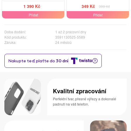
1 390 Kč
349 Kč
399 Kč
Přidat
Přidat
Doba dodání:
1 až 2 pracovní dny
Kód produktu:
3591130525-5589
Záruka:
24 měsíců
Kvalitní zpracování
Perfektní tvar, přesné výřezy a dokonalé
padnutí na váš telefon.