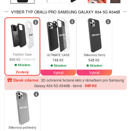
VYBER TYP OBALU PRO SAMSUNG GALAXY A54 5G A546B
-30%
Fashion Case
ULTIMATE CASE
Silikonový černý
899 Kč
1 290 Kč
748 Kč
548 Kč
Skladem
Skladem
Skladem
Zvolený
Vybrat
Vybrat
Dárek zdarma:
3D ochranné tvrzené sklo s rámečkem pro Samsung
349 Kč
Galaxy A54 5G A546B - černé
-
Silikonový průhledný