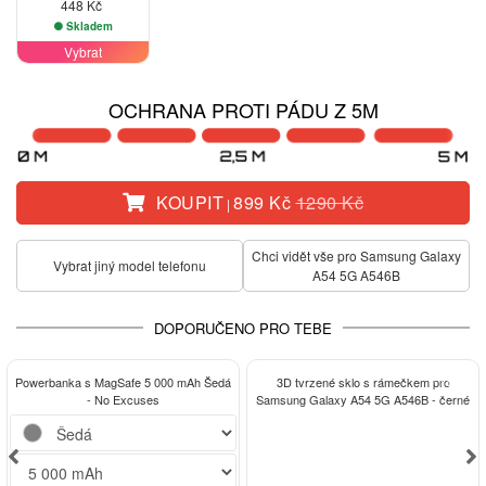
448 Kč
Skladem
Vybrat
OCHRANA PROTI PÁDU Z 5M
KOUPIT
899 Kč
1290 Kč
|
Chci vidět vše pro Samsung Galaxy
Vybrat jiný model telefonu
A54 5G A546B
DOPORUČENO PRO TEBE
-13%
Powerbanka s MagSafe 5 000 mAh Šedá
3D tvrzené sklo s rámečkem pro
- No Excuses
Samsung Galaxy A54 5G A546B - černé