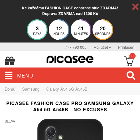
Ke každému FASHION CASE ochranné sklo ZDARMA!
Doprava ZDARMA nad 1300 Kč
3
12
41
19
DAYS
HOURS
MINUTES
SECONDS
777 793 005
Můj účet
Přihlášení
0
MENU
»
»
Domů
Samsung
Galaxy A54 5G A546B
PICASEE FASHION CASE PRO SAMSUNG GALAXY
A54 5G A546B - NO EXCUSES
SLEVA
-30%