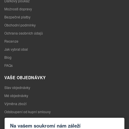
Dárkový poukaz
Možnosti dopravy
Bezpečné platby
Obchodní podmínky
Ochrana osobních údajů
Recenze
Jak vybrat obal
Blog
FAQs
VAŠE OBJEDNÁVKY
Stav objednávky
Mé objednávky
Výměna zboží
Odstoupení od kupní smlouvy
Reklamace
Na vašem soukromí nám záleží