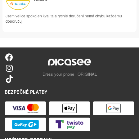
Jsem velice spokojen kvalita a rychlé doručení nemá chybu každému
doporučuji
Dress your phone | ORIGINAL
BEZPEČNÉ PLATBY