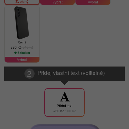
Zvolený
Vybrat
Vybrat
-29%
Černá
390 Kč
548 Kč
Skladem
Vybrat
Přidej vlastní text (volitelné)
Přidat text
+50 Kč
100 Kč