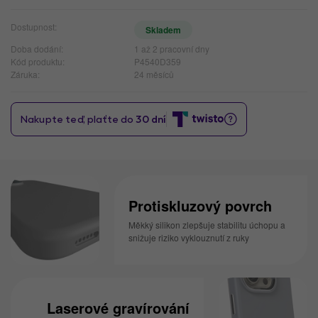
Dostupnost:
Skladem
Doba dodání:
1 až 2 pracovní dny
Kód produktu:
P4540D359
Záruka:
24 měsíců
Protiskluzový povrch
Měkký silikon zlepšuje stabilitu úchopu a
snižuje riziko vyklouznutí z ruky
Laserové gravírování