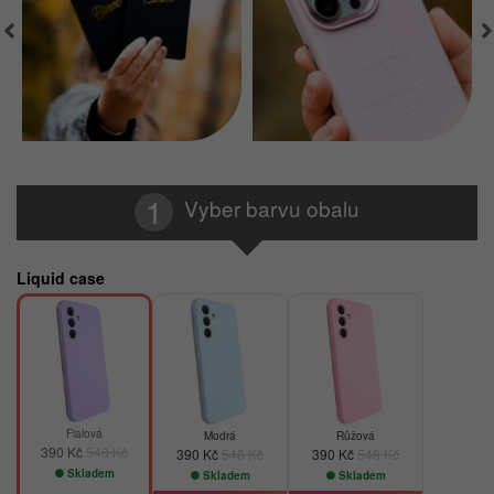
Vyber barvu obalu
Liquid case
-29%
-29%
-29%
Fialová
Modrá
Růžová
390 Kč
548 Kč
390 Kč
548 Kč
390 Kč
548 Kč
Skladem
Skladem
Skladem