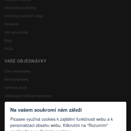
Obchodní podmínky
Ochrana osobních údajů
Recenze
Jak vybrat obal
Blog
FAQs
VAŠE OBJEDNÁVKY
Stav objednávky
Mé objednávky
Výměna zboží
Odstoupení od kupní smlouvy
Reklamace
Na vašem soukromí nám záleží
KONTAKTY
Picasee využívá cookies k zajištění funkčnosti webu a k
personalizaci obsahu webu. Kliknutím na "Rozumím"
Kontakty