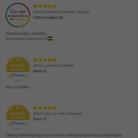
před 9 hodinami na webu Google
Ověřený zákazník
Všechno bylo v pořádku.
Automaticky přeloženo z
včera na webu Heureka
Marie K.
vše v pořádku
před 2 dny na webu Heureka
Pavol P.
Odolný a kvalitný kryt,možno trocha drahší,ale oplatí sa priplatiť!Topka