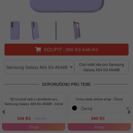
Hotovo
KOUPIT
390 Kč
548 Kč
|
Chci vidět vše pro Samsung
Samsung Galaxy A54 5G A546B
Galaxy A54 5G A546B
DOPORUČENO PRO TEBE
-13%
3D tvrzené sklo s rámečkem pro
Cross-body phone strap - Černý
Samsung Galaxy A54 5G A546B - černé
349 Kč
590 Kč
399 Kč
Přidat
Přidat