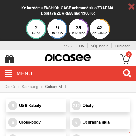
Ke každému FASHION CASE ochranné sklo ZDARMA!
Doprava ZDARMA nad 1300 Kč
2
9
39
41
DAYS
HOURS
MINUTES
SECONDS
777 793 005
Můj účet
Přihlášení
0
MENU
»
»
Domů
Samsung
Galaxy M11
USB Kabely
Obaly
6
242
Cross-body
Ochranná skla
6
6