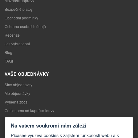
Možnosti dopravy
Bezpečné platby
Obchodní podmínky
Ochrana osobních údajů
Recenze
Jak vybrat obal
Blog
FAQs
VAŠE OBJEDNÁVKY
Stav objednávky
Mé objednávky
Výměna zboží
Odstoupení od kupní smlouvy
Reklamace
Na vašem soukromí nám záleží
KONTAKTY
Picasee využívá cookies k zajištění funkčnosti webu a k