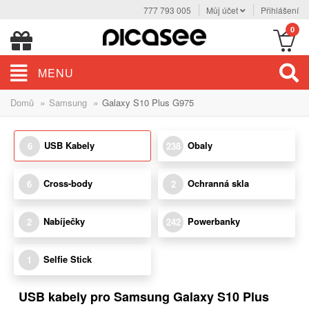
777 793 005
Můj účet
Přihlášení
0
MENU
»
»
Domů
Samsung
Galaxy S10 Plus G975
USB Kabely
Obaly
6
238
Cross-body
Ochranná skla
6
2
Nabíječky
Powerbanky
2
242
Selfie Stick
1
USB kabely pro Samsung Galaxy S10 Plus