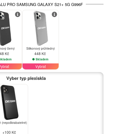
LU PRO SAMSUNG GALAXY S21+ 5G G996F
onový černý
Silikonový průhledný
48 Kč
448 Kč
kladem
Skladem
Vybrat
Vybrat
Vyber typ plexiskla
 (nepoškrabatelné)
+100 Kč