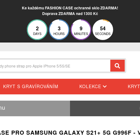
Ke každému FASHION CASE ochranné sklo ZDARMA!
Doprava ZDARMA nad 1300 Kč
2
3
9
54
DAYS
HOURS
MINUTES
SECONDS
KRYT S GRAVÍROVÁNÍM
KOLEKCE
KRY
nu
ASE PRO SAMSUNG GALAXY S21+ 5G G996F - 