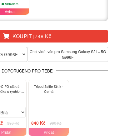
Skladem
Vybrat
KOUPIT
748 Kč
|
Chci vidět vše pro Samsung Galaxy S21+ 5G
5G G996F
G996F
DOPORUČENO PRO TEBE
-38%
-15%
C PD síťová
Tripod Selfie Stick -
ečka s rychlo-
Černá
ním 20W - Bílá
Kč
840 Kč
390 Kč
990 Kč
Přidat
Přidat