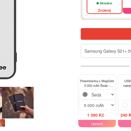
Skladem
Zvolený
Samsung Galaxy S21+ 
Powerbanka s MagSafe
USB-
5 000 mAh Šedá -
nabíj
Vlastní fotka/motiv
nabíje
1 390 Kč
240 
Upravit