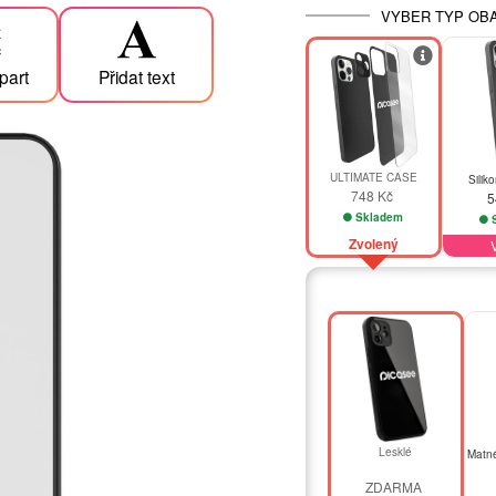
VYBER TYP OBA
ipart
Přidat text
ULTIMATE CASE
Silik
748 Kč
5
Skladem
S
Zvolený
Lesklé
Matné
ZDARMA