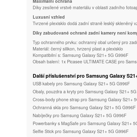
Maximální ochrana
Díky zesílené vrstvě materiálu v oblasti zadního fotoa
Luxusní vzhled
Tvrzené plexisklo dodá zadní straně lesklý skleněný 
Díky zabudované ochraně zadní kamery není komp
Typ ochranného prvku: ochranný obal určený pro za
Materiál: černý silikon, tvrzený plast a plexisklo
Kompatibilní s: Samsung Galaxy S21+ 5G G996F
Obsah balení: 1x Picasee ULTIMATE CASE pro Samsun
Další příslušenství pro Samsung Galaxy S2
USB kabely pro Samsung Galaxy S21+ 5G G996F
Obaly, pouzdra a kryty pro Samsung Galaxy S21+ 5
Cross-body phone strap pro Samsung Galaxy S21+ 
Ochranná skla pro Samsung Galaxy S21+ 5G G996F
Nabíječky pro Samsung Galaxy S21+ 5G G996F
Powerbanky s MagSafe pro Samsung Galaxy S21+ 
Selfie Stick pro Samsung Galaxy S21+ 5G G996F