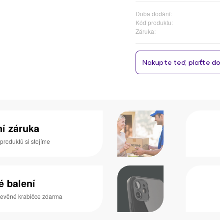
Doba dodání:
Kód produktu:
Záruka:
ní záruka
 produktů si stojíme
é balení
dřevěné krabičce zdarma