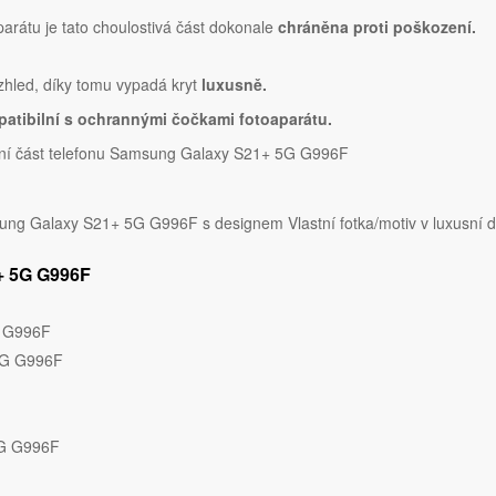
parátu je tato choulostivá část dokonale
chráněna proti poškození.
vzhled, díky tomu vypadá kryt
luxusně.
atibilní s ochrannými čočkami fotoaparátu.
dní část telefonu Samsung Galaxy S21+ 5G G996F
g Galaxy S21+ 5G G996F s designem Vlastní fotka/motiv v luxusní d
1+ 5G G996F
G G996F
5G G996F
5G G996F