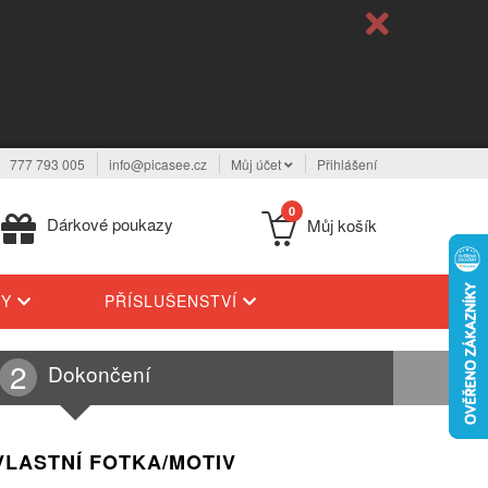
777 793 005
info@picasee.cz
Můj účet
Přihlášení
0
Dárkové poukazy
Můj košík
TY
PŘÍSLUŠENSTVÍ
Dokončení
VLASTNÍ FOTKA/MOTIV