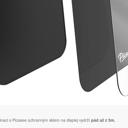
naci s Picasee ochranným sklem na displej vydrží
pád až z 5m.