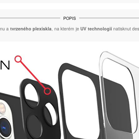
POPIS
onu a
tvrzeného plexiskla
, na kterém je
UV technologií
natisknut desi