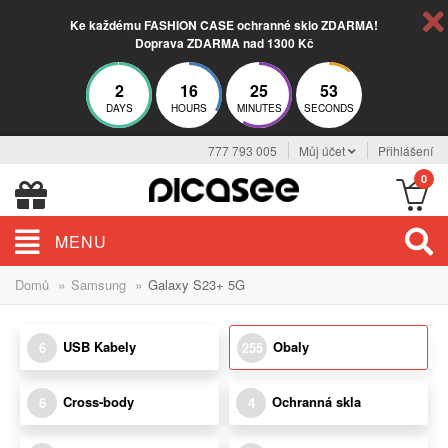
Ke každému FASHION CASE ochranné sklo ZDARMA!
Doprava ZDARMA nad 1300 Kč
2
16
25
52
DAYS
HOURS
MINUTES
SECONDS
777 793 005
Můj účet
Přihlášení
0
MENU
»
»
Domů
Samsung
Galaxy S23+ 5G
USB Kabely
Obaly
6
255
Cross-body
Ochranná skla
6
4