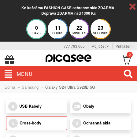
Ke každému FASHION CASE ochranné sklo ZDARMA!
Doprava ZDARMA nad 1300 Kč
0
11
22
22
DAYS
HOURS
MINUTES
SECONDS
777 793 005
Můj účet
Přihlášení
0
MENU
»
»
Domů
Samsung
Galaxy S24 Ultra S928B 5G
USB Kabely
Obaly
6
239
Cross-body
Ochranná skla
6
2