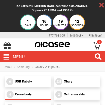
Ke každému FASHION CASE ochranné sklo ZDARMA!
Doprava ZDARMA nad 1300 Kč
1
16
19
11
DAYS
HOURS
MINUTES
SECONDS
777 793 005
Můj účet
Přihlášení
0
MENU
»
»
Domů
Samsung
Galaxy Z Flip5 5G
USB Kabely
Obaly
6
238
Cross-body
Ochranná skla
6
2