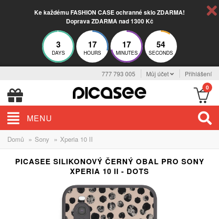
Ke každému FASHION CASE ochranné sklo ZDARMA!
Doprava ZDARMA nad 1300 Kč
3
17
17
54
DAYS
HOURS
MINUTES
SECONDS
777 793 005
Můj účet
Přihlášení
0
MENU
»
»
Domů
Sony
Xperia 10 II
PICASEE SILIKONOVÝ ČERNÝ OBAL PRO SONY
XPERIA 10 II - DOTS
ELEGANCE