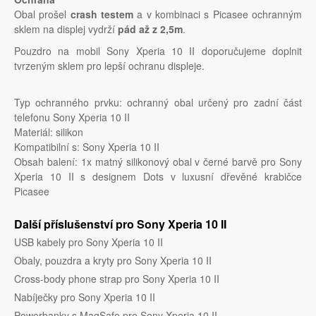
Obal prošel
crash testem
a v kombinaci s Picasee ochranným
sklem na displej vydrží
pád až z 2,5m
.
Pouzdro na mobil Sony Xperia 10 II doporučujeme doplnit
tvrzeným sklem pro lepší ochranu displeje.
Typ ochranného prvku: ochranný obal určený pro zadní část
telefonu Sony Xperia 10 II
Materiál: silikon
Kompatibilní s: Sony Xperia 10 II
Obsah balení: 1x matný silikonový obal v černé barvě pro Sony
Xperia 10 II s designem Dots v luxusní dřevěné krabičce
Picasee
Další příslušenství pro Sony Xperia 10 II
USB kabely pro Sony Xperia 10 II
Obaly, pouzdra a kryty pro Sony Xperia 10 II
Cross-body phone strap pro Sony Xperia 10 II
Nabíječky pro Sony Xperia 10 II
Powerbanky s MagSafe pro Sony Xperia 10 II