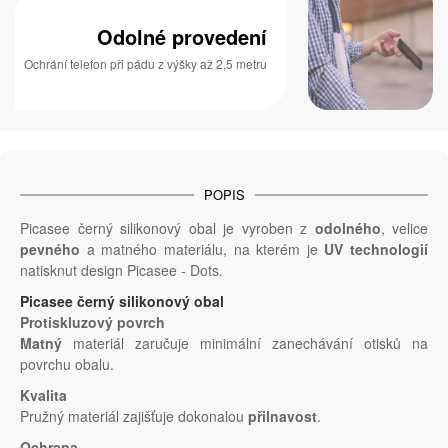
Odolné provedení
Ochrání telefon při pádu z výšky až 2,5 metru
POPIS
Picasee černý silikonový obal je vyroben z
odolného
, velice
pevného
a matného materiálu, na kterém je
UV technologií
natisknut design Picasee - Dots.
Picasee černý silikonový obal
Protiskluzový povrch
Matný
materiál zaručuje minimální zanechávání otisků na
povrchu obalu.
Kvalita
Pružný materiál zajišťuje dokonalou
přilnavost
.
Ochrana