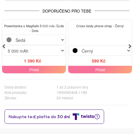
DOPORUČENO PRO TEBE
ELEGANCE
Powerbanka s MagSafe 5 000 mAh Šedá
Cross-body phone strap - Černý
- Dots
1 390 Kč
590 Kč
Přidat
Přidat
Doba dodání:
1 až 2 pracovní dny
Kód produktu:
1900090408-1189
Záruka:
24 měsíců