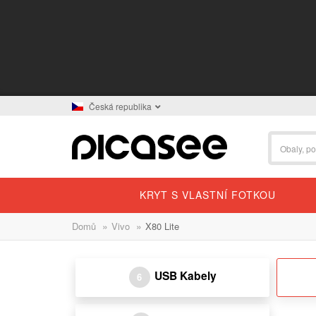
Česká republika
KRYT S VLASTNÍ FOTKOU
»
»
Domů
Vivo
X80 Lite
USB Kabely
6