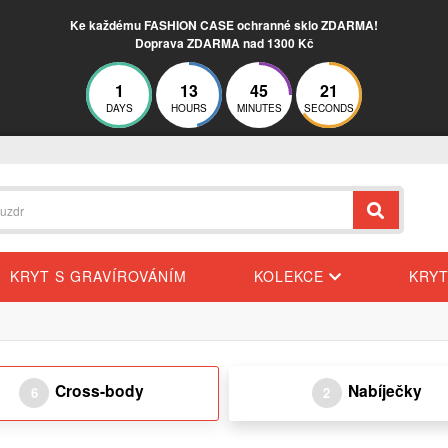
Ke každému FASHION CASE ochranné sklo ZDARMA!
Doprava ZDARMA nad 1300 Kč
1
13
45
20
DAYS
HOURS
MINUTES
SECONDS
KRYT S GRAVÍROVÁNÍM
KOLEKCE
KRY
Cross-body
Nabíječky
6
2