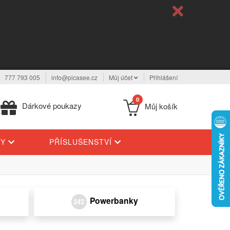
777 793 005
info@picasee.cz
Můj účet
Přihlášení
0
Dárkové poukazy
Můj košík
TY
PŘÍSLUŠENSTVÍ
Powerbanky
242