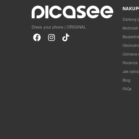
NAKUP
Dárkový 
Dress your phone | ORIGINAL
Možnosti
Bezpečné
Obchodní
Ochrana 
Recenze
Jak vybra
Blog
FAQs