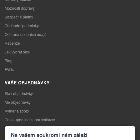
Možnosti dopravy
Bezpečné platby
Obchodní podmínky
Ochrana osobních údajů
Recenze
Jak vybrat obal
Blog
FAQs
VAŠE OBJEDNÁVKY
Stav objednávky
Mé objednávky
Výměna zboží
Odstoupení od kupní smlouvy
Reklamace
Na vašem soukromí nám záleží