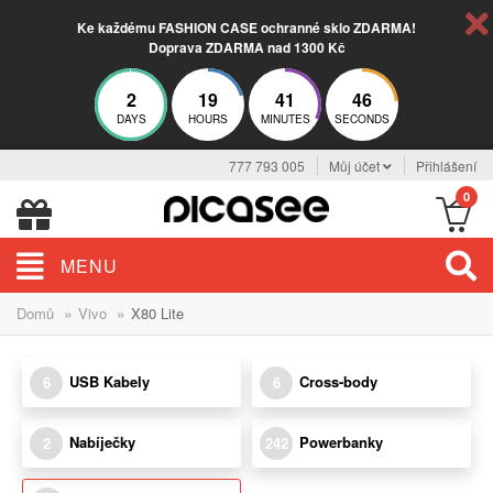
Ke každému FASHION CASE ochranné sklo ZDARMA!
Doprava ZDARMA nad 1300 Kč
2
19
41
46
DAYS
HOURS
MINUTES
SECONDS
777 793 005
Můj účet
Přihlášení
0
MENU
»
»
Domů
Vivo
X80 Lite
USB Kabely
Cross-body
6
6
Nabíječky
Powerbanky
2
242