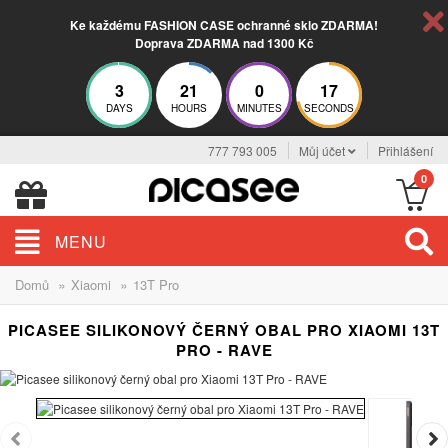
Ke každému FASHION CASE ochranné sklo ZDARMA!
Doprava ZDARMA nad 1300 Kč
3
21
0
16
DAYS
HOURS
MINUTES
SECONDS
777 793 005
Můj účet
Přihlášení
0
MENU
»
»
Domů
Xiaomi
13T Pro
PICASEE SILIKONOVÝ ČERNÝ OBAL PRO XIAOMI 13T
PRO - RAVE