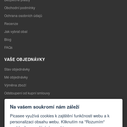
Obchodní podmínky
Ochrana osobních údajů
Recenze
Jak vybrat obal
Blog
FAQs
VAŠE OBJEDNÁVKY
Stav objednávky
Mé objednávky
Výměna zboží
Odstoupení od kupní smlouvy
Reklamace
Na vašem soukromí nám záleží
KONTAKTY
Picasee využívá cookies k zajištění funkčnosti webu a k
personalizaci obsahu webu. Kliknutím na "Rozumím"
Kontakty