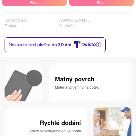
Přidat
Přidat
Kód produktu:
3850090323-3433
Záruka:
24 měsíců
Matný povrch
Materiál příjemný na dotek
Rychlé dodání
Zboží expedujeme do 24 hodin