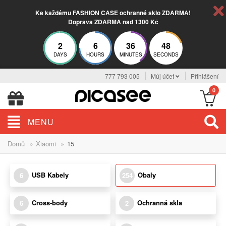
Ke každému FASHION CASE ochranné sklo ZDARMA!
Doprava ZDARMA nad 1300 Kč
2
6
36
46
DAYS
HOURS
MINUTES
SECONDS
777 793 005
Můj účet
Přihlášení
0
MENU
»
»
Domů
Xiaomi
15
USB Kabely
Obaly
6
254
Cross-body
Ochranná skla
6
2