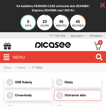
Ke každému FASHION CASE ochranné sklo ZDARMA!
Doprava ZDARMA nad 1300 Kč
0
23
46
45
DAYS
HOURS
MINUTES
SECONDS
777 793 005
Můj účet
Přihlášení
0
MENU
»
»
Domů
Xiaomi
17 Ultra
USB Kabely
Obaly
6
238
Cross-body
Ochranná skla
6
2