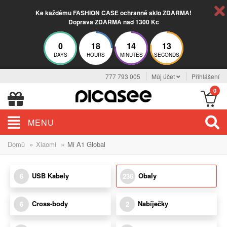
Ke každému FASHION CASE ochranné sklo ZDARMA!
Doprava ZDARMA nad 1300 Kč
0
18
14
12
DAYS
HOURS
MINUTES
SECONDS
777 793 005
Můj účet
Přihlášení
0
MENU
»
»
Domů
Xiaomi
Mi A1 Global
USB Kabely
Obaly
6
236
Cross-body
Nabíječky
6
2