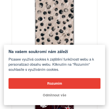
Na vašem soukromí nám záleží
Picasee využívá cookies k zajištění funkčnosti webu a k
Obal pro Xiaomi Mi A1 Global - Inked
personalizaci obsahu webu. Kliknutím na "Rozumím"
od 448 Kč
souhlasíte s využíváním cookies.
Rozumím
Odmítnout vše