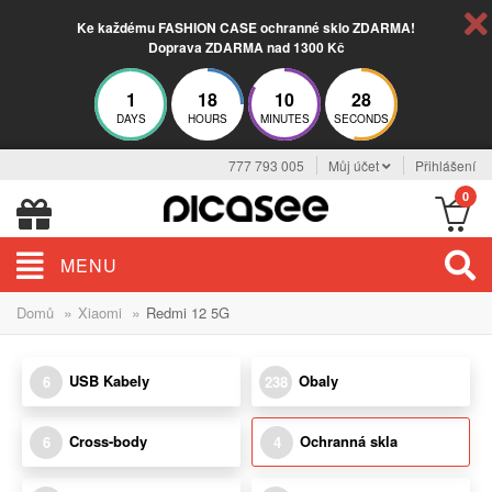
Ke každému FASHION CASE ochranné sklo ZDARMA!
Doprava ZDARMA nad 1300 Kč
1
18
10
27
DAYS
HOURS
MINUTES
SECONDS
777 793 005
Můj účet
Přihlášení
0
MENU
»
»
Domů
Xiaomi
Redmi 12 5G
USB Kabely
Obaly
6
238
Cross-body
Ochranná skla
6
4